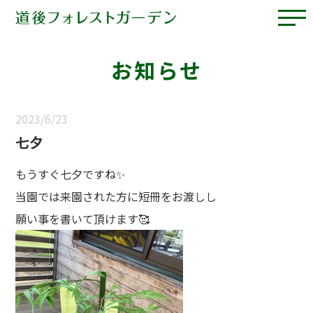
お知らせ
2023/6/23
七夕
もうすぐ七夕ですね✨
当園では来園された方に短冊をお渡しし
願い事を書いて頂けます🥰