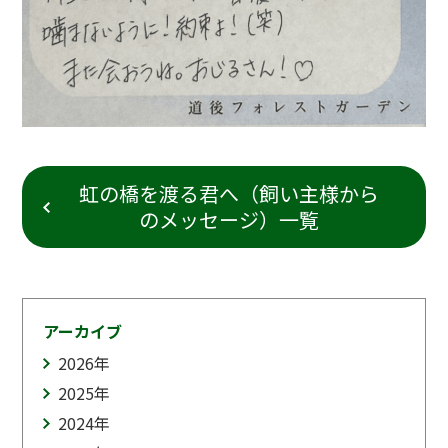
虹の橋を渡る君へ（飼い主様から
のメッセージ）一覧
アーカイブ
2026
年
2025
年
2024
年